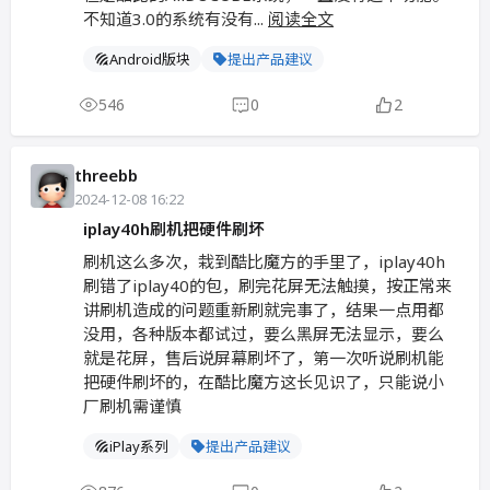
不知道3.0的系统有没有...
阅读全文
Android版块
提出产品建议
546
0
2
threebb
2024-12-08 16:22
iplay40h刷机把硬件刷坏
刷机这么多次，栽到酷比魔方的手里了，iplay40h
刷错了iplay40的包，刷完花屏无法触摸，按正常来
讲刷机造成的问题重新刷就完事了，结果一点用都
没用，各种版本都试过，要么黑屏无法显示，要么
就是花屏，售后说屏幕刷坏了，第一次听说刷机能
把硬件刷坏的，在酷比魔方这长见识了，只能说小
厂刷机需谨慎
iPlay系列
提出产品建议