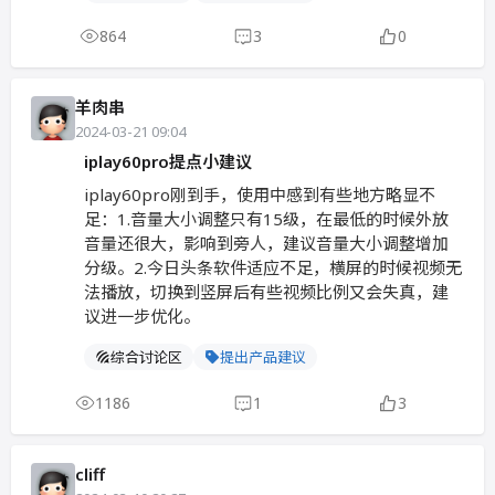
864
3
0
羊肉串
2024-03-21 09:04
iplay60pro提点小建议
iplay60pro刚到手，使用中感到有些地方略显不
足：1.音量大小调整只有15级，在最低的时候外放
音量还很大，影响到旁人，建议音量大小调整增加
分级。2.今日头条软件适应不足，横屏的时候视频无
法播放，切换到竖屏后有些视频比例又会失真，建
议进一步优化。
综合讨论区
提出产品建议
1186
1
3
cliff