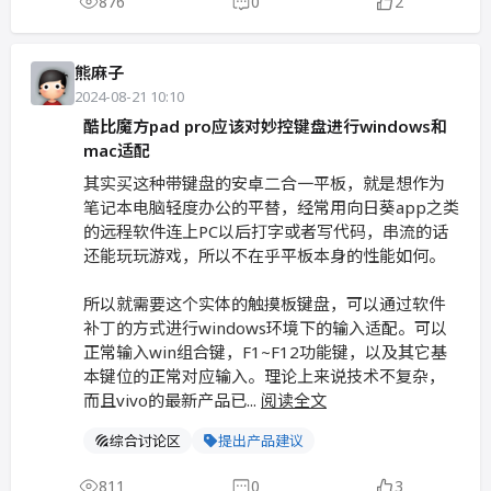
876
0
2
熊麻子
2024-08-21 10:10
酷比魔方pad pro应该对妙控键盘进行windows和
mac适配
其实买这种带键盘的安卓二合一平板，就是想作为
笔记本电脑轻度办公的平替，经常用向日葵app之类
的远程软件连上PC以后打字或者写代码，串流的话
还能玩玩游戏，所以不在乎平板本身的性能如何。
所以就需要这个实体的触摸板键盘，可以通过软件
补丁的方式进行windows环境下的输入适配。可以
正常输入win组合键，F1~F12功能键，以及其它基
本键位的正常对应输入。理论上来说技术不复杂，
而且vivo的最新产品已...
阅读全文
综合讨论区
提出产品建议
811
0
3