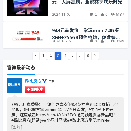
元，大屏高刷，全家共享欢乐时光
2024-11-05
2
0
6137
949元首发价！掌玩mini 2 4G版
8GB+256GB预约抢购，你准备好
2024-10-26
0
1
3099
了吗
<
1
2
3
4
5
…
8
>
官微最新动态
酷比魔方
广东
加关注
999元！真香警告！你们更喜欢的8.4英寸高刷LCD屏插卡小
平板，酷比魔方掌玩mini 4新品15日首发，预定已正式开
启，速度点击http://t.cn/AXNh2ZcX抢先预定真香新品吧！
#酷比魔方[超话]##小尺寸平板##酷比魔方掌玩mini4# ​
[图片]