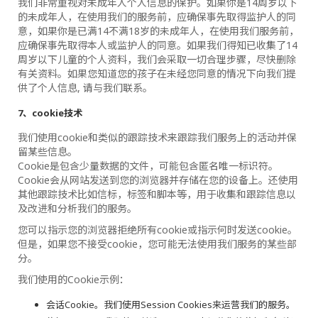
我们非常重视对未成年人个人信息的保护。如果你是14周岁以下
的未成年人，在使用我们的服务前，应确保事先取得监护人的同
意，如果你是已满14不满18岁的未成年人，在使用我们服务前，
应确保事先取得本人或监护人的同意。如果我们得知已收集了14
周岁以下儿童的个人资料，我们会采取一切合理步骤，尽快删除
有关资料。如果您知道您的孩子在未经您同意的情况下向我们提
供了个人信息, 请与我们联系。
7、cookie技术
我们使用cookie和类似的跟踪技术来跟踪我们服务上的活动并保
留某些信息。
Cookie是包含少量数据的文件，可能包含匿名唯一标识符。
Cookie会从网站发送到您的浏览器并存储在您的设备上。还使用
其他跟踪技术比如信标，标签和脚本等，用于收集和跟踪信息以
及改进和分析我们的服务。
您可以指示您的浏览器拒绝所有cookie或指示何时发送cookie。
但是，如果您不接受cookie，您可能无法使用我们服务的某些部
分。
我们使用的Cookie示例：
会话Cookie。我们使用Session Cookies来运营我们的服务。