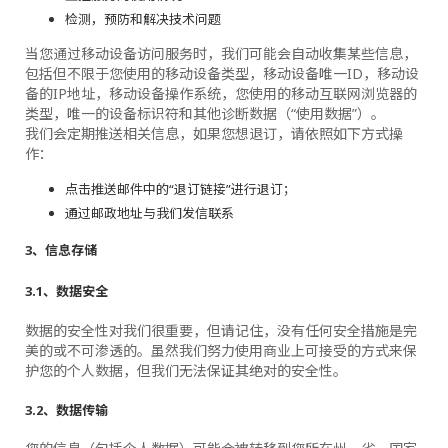
检测，预防和解决技术问题
当您通过移动设备访问服务时，我们可能会自动收集某些信息，
包括但不限于您使用的移动设备类型，移动设备唯一ID，移动设
备的IP地址，移动设备操作系统，您使用的移动互联网浏览器的
类型，唯一的设备标识符和其他诊断数据（“使用数据”）。
我们会定期推送相关信息，如果您想退订，请依照如下方式操
作：
点击推送邮件中的“退订链接”进行退订；
通过邮政地址与我们发信联系
3、信息存储
3.1、数据安全
数据的安全性对我们很重要，但请记住，没有任何安全措施是完
美的或不可渗透的。虽然我们努力使用商业上可接受的方式来保
护您的个人数据，但我们无法保证其绝对的安全性。
3.2、数据传输