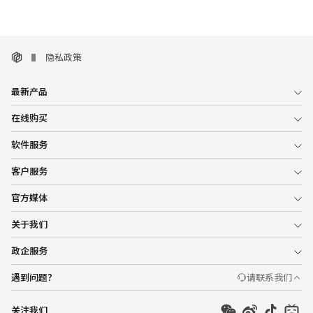
隐私政策
最新产品
在线购买
软件服务
客户服务
官方媒体
关于我们
政企服务
遇到问题？
请联系我们
关注我们