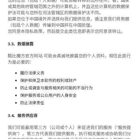
您的信息（包括个人数据）可能会被转移到您所在州，省，国家
或其他政府管辖范围之外的计算机上，并且这些计算机的数据保
护法可能与您所在司法管辖区的数据保护法不同。
如果您位于中国境外并选择向我们提供信息，请注意我们将数据
（包括个人数据）传输到中国并在中国处理。
您同意本隐私政策，然后提交此类信息即表示您同意该转让。
3.3、数据披露
酷比魔方官方网站 可能会真诚地披露您的个人资料，相信此类行
为是必要的：
履行法律义务
保护和捍卫本软件的权利或财产
防止或调查与服务相关的可能的不当行为
保护服务或公众用户的人身安全
防止法律责任
3.4、服务供应商
我们可能雇用第三方（公司或个人）来促进我们的服务（“服务提
供商”）。第三方代表我们提供服务，执行相关服务或协助我们分