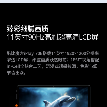
臻彩细腻画质
11英寸90Hz高刷超高清LCD屏
酷比魔方iPlay 70E搭载11英寸1920×1200分辨率
窄边LCD屏，细腻画质跃然眼前；IPS广视角搭配
in-Cell全贴合工艺，沉浸式观感拉满，色彩与细
节皆出众。