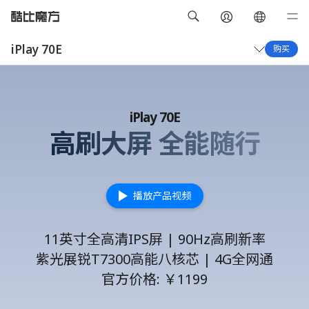
iPlay 70E
购买
概览
技术规格
iPlay 70E
高刷大屏 全能随行
播放产品视频
11英寸全高清IPS屏 | 90Hz高刷新率
紫光展锐T7300高能八核芯 | 4G全网通
官方价格: ￥1199