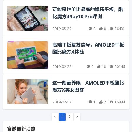
可能是性价比最高的娱乐平板，酷
比魔方iPlay10 Pro评测
2019-05-29
0
8
36431
高端平板复苏信号，AMOLED平板
酷比魔方X体验
2019-02-22
0
18
20146
这一刻更养眼，AMOLED平板酷比
魔方X美女图赏
2019-02-13
1
7
16844
<
1
2
>
官微最新动态