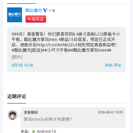
酷比魔方
广东
加关注
999元！真香警告！你们更喜欢的8.4英寸高刷LCD屏插卡小
平板，酷比魔方掌玩mini 4新品15日首发，预定已正式开
启，速度点击http://t.cn/AXNh2ZcX抢先预定真香新品吧！
#酷比魔方[超话]##小尺寸平板##酷比魔方掌玩mini4# ​
[图片]
8月7日 16:38
转发
|
评论
近期评论
游客酷粉
2026-08-02 19:09
掌玩mini3u何時才有更新？
来自：
Android 10