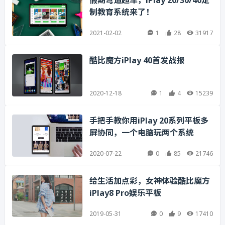
假期弯道超车，iPlay 20/30/40定
制教育系统来了！
2021-02-02
1
28
31917
酷比魔方iPlay 40首发战报
2020-12-18
1
4
15239
手把手教你用iPlay 20系列平板多
屏协同，一个电脑玩两个系统
2020-07-22
0
85
21746
给生活加点彩，女神体验酷比魔方
iPlay8 Pro娱乐平板
2019-05-31
0
9
17410