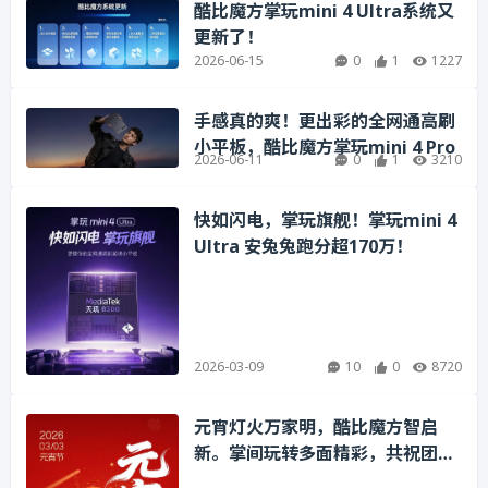
酷比魔方掌玩mini 4 Ultra系统又
更新了！
2026-06-15
0
1
1227
手感真的爽！更出彩的全网通高刷
小平板，酷比魔方掌玩mini 4 Pro
2026-06-11
0
1
3210
快如闪电，掌玩旗舰！掌玩mini 4
Ultra 安兔兔跑分超170万！
2026-03-09
10
0
8720
元宵灯火万家明，酷比魔方智启
新。掌间玩转多面精彩，共祝团圆
喜乐安康！