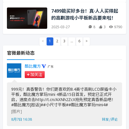
7499能买好多台！真·人人买得起
的高刷游戏小平板新品要来啦！
2025-03-27
8
3
9790
<
1
2
3
…
6
>
官微最新动态
酷比魔方
广东
加关注
999元！真香警告！你们更喜欢的8.4英寸高刷LCD屏插卡小
平板，酷比魔方掌玩mini 4新品15日首发，预定已正式开
启，速度点击http://t.cn/AXNh2ZcX抢先预定真香新品吧！
#酷比魔方[超话]##小尺寸平板##酷比魔方掌玩mini4# ​
[图片]
8月7日 16:38
转发
|
评论