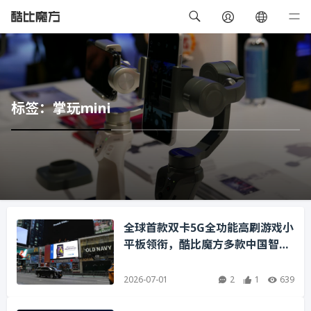
标签：掌玩mini
全球首款双卡5G全功能高刷游戏小
平板领衔，酷比魔方多款中国智造
优品叒登时代广场大屏！
2026-07-01
2
1
639