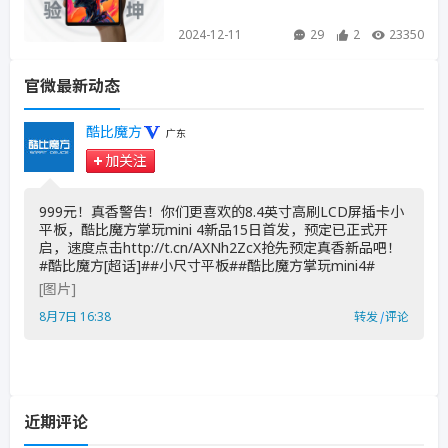
2024-12-11
29
2
23350
官微最新动态
酷比魔方
广东
加关注
999元！真香警告！你们更喜欢的8.4英寸高刷LCD屏插卡小
平板，酷比魔方掌玩mini 4新品15日首发，预定已正式开
启，速度点击http://t.cn/AXNh2ZcX抢先预定真香新品吧！
#酷比魔方[超话]##小尺寸平板##酷比魔方掌玩mini4# ​
[图片]
8月7日 16:38
转发
|
评论
近期评论