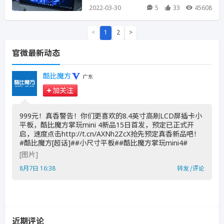
2022-03-30
5
33
45608
<
1
2
>
官微最新动态
酷比魔方
广东
加关注
999元！真香警告！你们更喜欢的8.4英寸高刷LCD屏插卡小
平板，酷比魔方掌玩mini 4新品15日首发，预定已正式开
启，速度点击http://t.cn/AXNh2ZcX抢先预定真香新品吧！
#酷比魔方[超话]##小尺寸平板##酷比魔方掌玩mini4# ​
[图片]
8月7日 16:38
转发
|
评论
近期评论