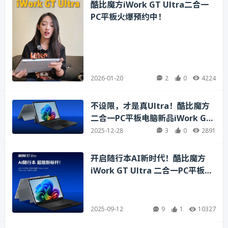
酷比魔方iWork GT Ultra二合一
PC平板火爆预约中！
2026-01-20
2
0
4224
不设限，才是真Ultra！酷比魔方
二合一PC平板电脑新品iWork GT
Ultra即将正式上市
2025-12-28
3
0
2891
开启随行本AI新时代！酷比魔方
iWork GT Ultra 二合一PC平板电
脑搭载英特尔酷睿Ultra 5强芯，
即将量产上市！
2025-09-12
9
1
10327