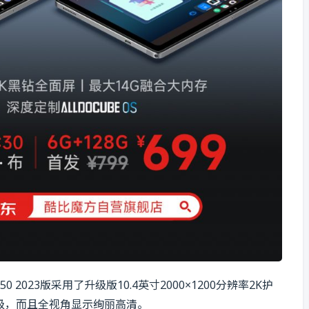
0 2023版采用了升级版10.4英寸2000×1200分辨率2K护
级，而且全视角显示绚丽高清。