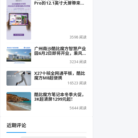
Pro的12.1英寸大屏带来哪
些优势？
3598 阅读
广州南沙酷比魔方智慧产业
园6月2日即将开业，乘风破
浪 扬帆起航
3234 阅读
X27十核全网通平板，酷比
魔方M8超便携
16523 阅读
酷比魔方笔记本冬季大促，
3K超清屏1299元起！
5644 阅读
近期评论