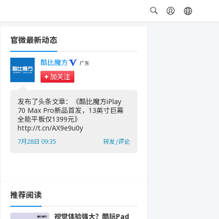
官微最新动态
酷比魔方
广东
加关注
发布了头条文章：《酷比魔方iPlay
70 Max Pro新品首发，13英寸巨幕
全能平板仅1399元》
http://t.cn/AX9e9u0y ​
7月28日 09:35
转发
|
评论
推荐阅读
视觉体验强大？酷玩Pad