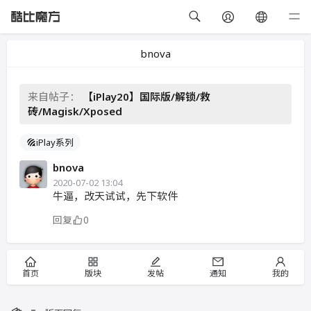
bnova
来自帖子：
【iPlay20】国际版/解锁/救
砖/Magisk/Xposed
iPlay系列
bnova
2020-07-02 13:04
牛逼，改天试试，先下软件
回复
0
首页
版块
发帖
通知
我的