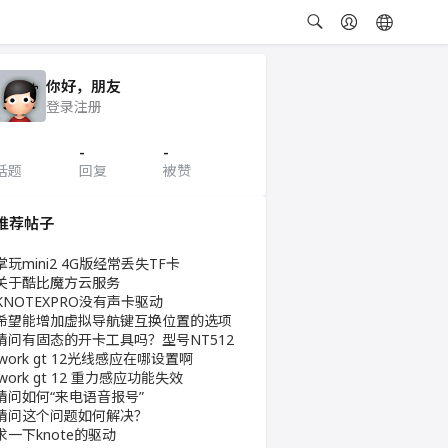
你好，朋友
登录
注册
-
-
话题
回复
被赞
推荐帖子
掌玩mini2 4G版经常丢失TF卡
关于酷比魔方云服务
KNOTEXPRO没有声卡驱动
希望能增加虚拟导航键互换位置的选项
请问有固态的开卡工具吗？型号NT512
iwork gt 12光线感应在哪设置啊
iwork gt 12 重力感应功能失效
请问如何“来电语音报号”
请问这个问题如何解决？
求一下knote的驱动