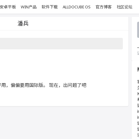
安卓平板
WIN产品
软件下载
ALLDOCUBE OS
官方博客
社区论坛
潘兵
-
用，偏偏要用国际版。 现在，出问题了吧