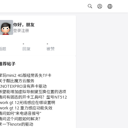
你好，朋友
登录
注册
-
-
话题
回复
被赞
推荐帖子
掌玩mini2 4G版经常丢失TF卡
关于酷比魔方云服务
KNOTEXPRO没有声卡驱动
希望能增加虚拟导航键互换位置的选项
请问有固态的开卡工具吗？型号NT512
iwork gt 12光线感应在哪设置啊
iwork gt 12 重力感应功能失效
请问如何“来电语音报号”
请问这个问题如何解决？
求一下knote的驱动