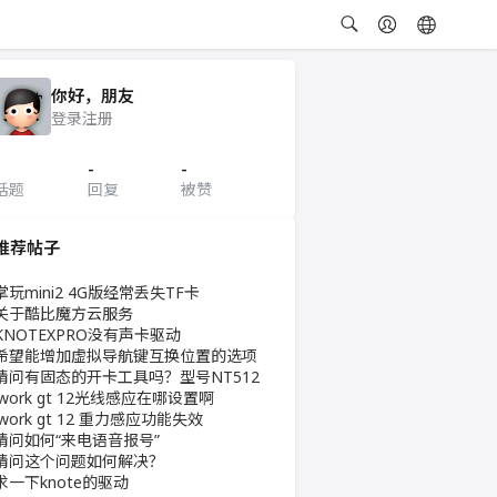
你好，朋友
登录
注册
-
-
话题
回复
被赞
推荐帖子
掌玩mini2 4G版经常丢失TF卡
关于酷比魔方云服务
KNOTEXPRO没有声卡驱动
希望能增加虚拟导航键互换位置的选项
请问有固态的开卡工具吗？型号NT512
iwork gt 12光线感应在哪设置啊
iwork gt 12 重力感应功能失效
请问如何“来电语音报号”
请问这个问题如何解决？
求一下knote的驱动