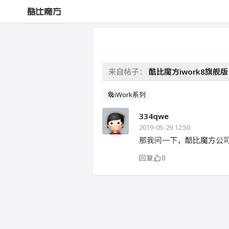
来自帖子：
酷比魔方iwork8旗舰版
iWork系列
334qwe
2019-05-29 12:50
那我问一下，酷比魔方公
回复
0