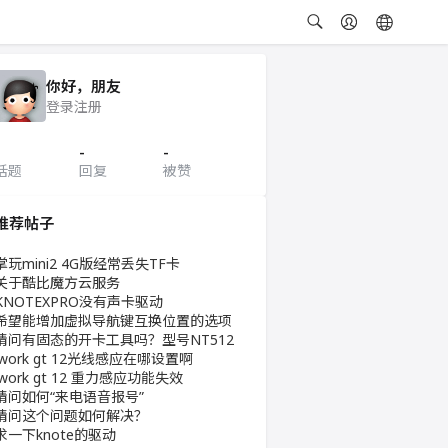
你好，朋友
登录
注册
-
-
话题
回复
被赞
推荐帖子
掌玩mini2 4G版经常丢失TF卡
关于酷比魔方云服务
KNOTEXPRO没有声卡驱动
希望能增加虚拟导航键互换位置的选项
请问有固态的开卡工具吗？型号NT512
iwork gt 12光线感应在哪设置啊
iwork gt 12 重力感应功能失效
请问如何“来电语音报号”
请问这个问题如何解决？
求一下knote的驱动