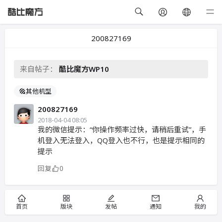
200827169
来自帖子：
酷比魔方WP10
其他机型
200827169
2018-04-04 08:05
我的微信提示：“你操作频率过快，请稍后重试”，手
机登入无法登入，QQ登入也不行，也是提示相同的
提示
回复
0
首页
版块
发帖
通知
我的