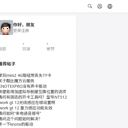
你好，朋友
登录
注册
-
-
话题
回复
被赞
推荐帖子
掌玩mini2 4G版经常丢失TF卡
关于酷比魔方云服务
KNOTEXPRO没有声卡驱动
希望能增加虚拟导航键互换位置的选项
请问有固态的开卡工具吗？型号NT512
iwork gt 12光线感应在哪设置啊
iwork gt 12 重力感应功能失效
请问如何“来电语音报号”
请问这个问题如何解决？
求一下knote的驱动