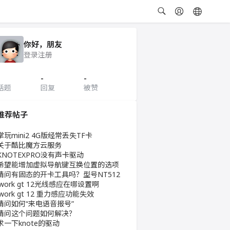
你好，朋友
登录
注册
-
-
话题
回复
被赞
推荐帖子
掌玩mini2 4G版经常丢失TF卡
关于酷比魔方云服务
KNOTEXPRO没有声卡驱动
希望能增加虚拟导航键互换位置的选项
请问有固态的开卡工具吗？型号NT512
iwork gt 12光线感应在哪设置啊
iwork gt 12 重力感应功能失效
请问如何“来电语音报号”
请问这个问题如何解决？
求一下knote的驱动