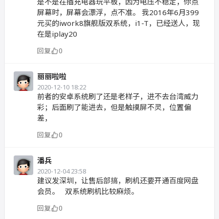
是不是在插充电器玩平板，因为电压不稳定，你点
屏幕时，屏幕会漂浮，点不准。 我2016年6月399
元买的iwork8旗舰版双系统，i1-T，已经送人，现
在是iplay20
回复
0
丽丽啦啦
2020-12-10 18:22
前者的安卓系统刷了还是老样子，进不去台湾威力
彩；后面刷了能进去，但是触摸屏不灵，位置偏
差，
回复
0
潘兵
2020-12-04 23:58
建议发深圳，让售后部搞，刷机还要开通百度网盘
会员。 双系统刷机比较麻烦。
回复
0