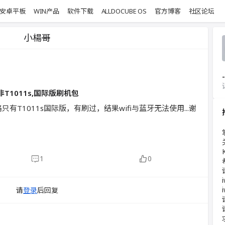
安卓平板
WIN产品
软件下载
ALLDOCUBE OS
官方博客
社区论坛
小楊哥
-
本，非T1011s,国际版刷机包
有T1011s国际版，有刷过，结果wifi与蓝牙无法使用...谢
1
0
请
登录
后回复