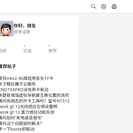
你好，朋友
登录
注册
-
-
话题
回复
被赞
推荐帖子
掌玩mini2 4G版经常丢失TF卡
关于酷比魔方云服务
KNOTEXPRO没有声卡驱动
希望能增加虚拟导航键互换位置的选项
请问有固态的开卡工具吗？型号NT512
iwork gt 12光线感应在哪设置啊
iwork gt 12 重力感应功能失效
请问如何“来电语音报号”
请问这个问题如何解决？
求一下knote的驱动