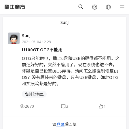
Sur.J
Sur.J
2021-05-04 12:28
U100GT OTG不能用
OTG只能供电，插上u盘和USB的键盘都不能用。之
前还好好的，突然不管用了，现在系统也进不去，
怀疑是自己设置BIOS弄得，请问怎么能强制恢复BI
OS？没有原装带的键盘，只有USB键盘，确定OTG
和扩展坞都是好的。
其他机型
2670
3
1
请
登录
后回复