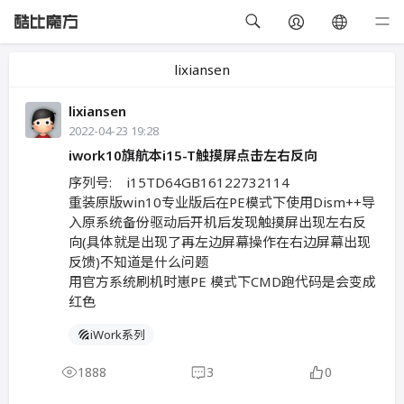
lixiansen
lixiansen
2022-04-23 19:28
iwork10旗航本i15-T触摸屏点击左右反向
序列号: i15TD64GB16122732114
重装原版win10专业版后在PE模式下使用Dism++导
入原系统备份驱动后开机后发现触摸屏出现左右反
向(具体就是出现了再左边屏幕操作在右边屏幕出现
反馈)不知道是什么问题
用官方系统刷机时崽PE 模式下CMD跑代码是会变成
红色
iWork系列
1888
3
0