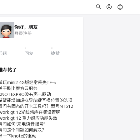
你好，朋友
登录
注册
-
-
话题
回复
被赞
推荐帖子
掌玩mini2 4G版经常丢失TF卡
关于酷比魔方云服务
KNOTEXPRO没有声卡驱动
希望能增加虚拟导航键互换位置的选项
请问有固态的开卡工具吗？型号NT512
iwork gt 12光线感应在哪设置啊
iwork gt 12 重力感应功能失效
请问如何“来电语音报号”
请问这个问题如何解决？
求一下knote的驱动