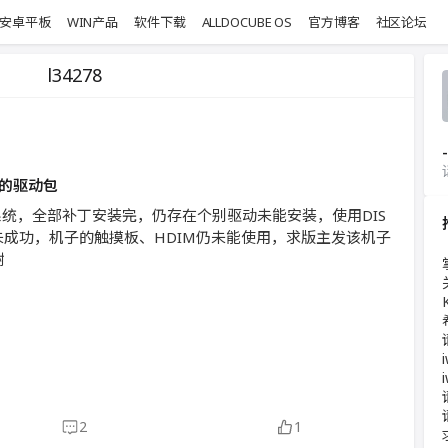
安卓平板
WIN产品
软件下载
ALLDOCUBE OS
官方博客
社区论坛
l34278
-
.1的驱动包
8.1系统，全部补丁安装完，仍存在个别驱动未能安装，使用DIS
动未成功，机子的触摸板、HDIM仍未能使用，求版主发该机子
谢
2
1