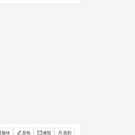
版块
发帖
通知
我的