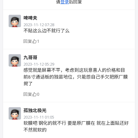
请
登录
后回复
啤啤夫
2023-11-12 07:28
不贴这么边不就行了么
回复
1
九哥哥
2023-11-12 05:29
感觉就是屏幕不平，考虑到这玩意喜人的价格和目
前8寸通话板的独苗地位，只能怨自己手欠把原厂膜
揭了
回复
0
孤独北极光
2023-11-11 01:05
软膜吧 钢化的就不行 要是原厂膜在 就在上面贴还好
不然就软的