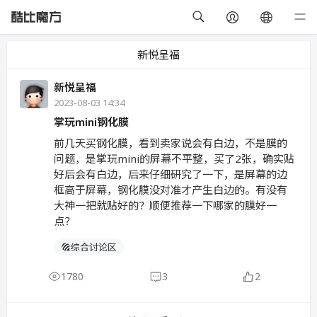
新悦呈福
新悦呈福
2023-08-03 14:34
掌玩mini钢化膜
前几天买钢化膜，看到卖家说会有白边，不是膜的
问题，是掌玩mini的屏幕不平整，买了2张，确实贴
好后会有白边，后来仔细研究了一下，是屏幕的边
框高于屏幕，钢化膜没对准才产生白边的。有没有
大神一把就贴好的？顺便推荐一下哪家的膜好一
点？
综合讨论区
1780
3
2