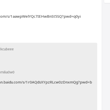
.com/s/1aawpWelYQc7IEHwBnSt5SQ?pwd=q0yi
ckcubeee
milia0w0
n.baidu.com/s/1r0AQdsXYpzRLcw0zDnxmQg?pwd=b