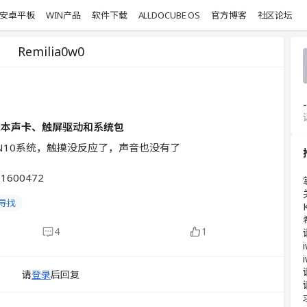
安卓平板
WIN产品
软件下载
ALLDOCUBE OS
官方博客
社区论坛
Remilia0w0
-
00版本声卡、触屏驱动和系统包
N10系统，触摸没反应了，声音也没有了
1600472
寻找
4
1
请
登录
后回复