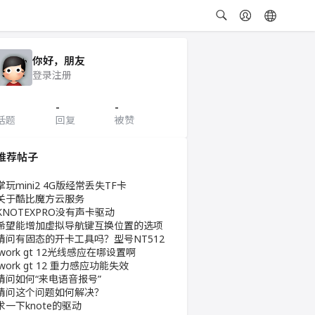
你好，朋友
登录
注册
-
-
话题
回复
被赞
推荐帖子
掌玩mini2 4G版经常丢失TF卡
关于酷比魔方云服务
KNOTEXPRO没有声卡驱动
希望能增加虚拟导航键互换位置的选项
请问有固态的开卡工具吗？型号NT512
iwork gt 12光线感应在哪设置啊
iwork gt 12 重力感应功能失效
请问如何“来电语音报号”
请问这个问题如何解决？
求一下knote的驱动