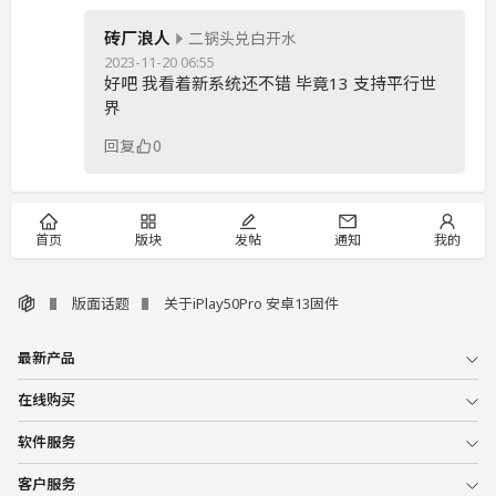
砖厂浪人
二锅头兑白开水
2023-11-20 06:55
好吧 我看着新系统还不错 毕竟13 支持平行世
界
回复
0
首页
版块
发帖
通知
我的
版面话题
关于iPlay50Pro 安卓13固件
最新产品
在线购买
软件服务
客户服务