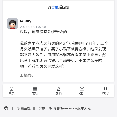
请
登录
后回复
6688y
2024-04-01 07:08
没戏，这家没有系统升级的
我给家里老人之前买的M5看小视频用了几年，上个
月突然黑屏挂了。买了小酷平板青春版，结果发现
都不开大软件，用用就出现高温提示禁止充电，然
后马上就出现高温提示自动关机，不带这么差的
吧，看看网页文字就这样！
回复
0
首页
版块
发帖
通知
我的
版面话题
小酷平板 青春版webview版本太老