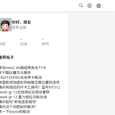
你好，朋友
登录
注册
-
-
话题
回复
被赞
推荐帖子
掌玩mini2 4G版经常丢失TF卡
关于酷比魔方云服务
KNOTEXPRO没有声卡驱动
希望能增加虚拟导航键互换位置的选项
请问有固态的开卡工具吗？型号NT512
iwork gt 12光线感应在哪设置啊
iwork gt 12 重力感应功能失效
请问如何“来电语音报号”
请问这个问题如何解决？
求一下knote的驱动