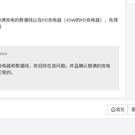
换充电的数据线以及PD充电器（45W的PD充电器），先排
题
beee
充电器和数据线，依旧存在该问题。并且确认替换的充电
正常的。
首页