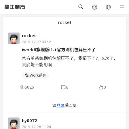
rocket
rocket
2019-12-27 00:52
iwork8旗舰版i1-t官方刷机包解压不了
官方单系统刷机包解压不了，我都下了7，8次了，
到底能不能用啊
iWork系列
5026
6
0
请
登录
后回复
hy0072
2019-12-28 11:24