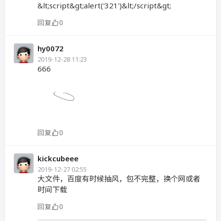
&lt;script&gt;alert('321')&lt;/script&gt;
回复
0
hy0072
2019-12-28 11:23
666
回复
0
kickcubeee
2019-12-27 02:55
大文件，百度有时候抽风，包不完整，换个网或者
时间下载
回复
0