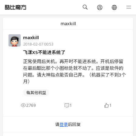
maxkill
maxkill
2018-02-07 00:53
飞漾X5不能进系统了
正常使用后关机。再开时不能进系统。开机后停留
在最后酷比那个小图标处就不动了。应该是软件的
问题。请大神指点能否自己弄。（机器买了不到3个
月）
其他机型
2769
1
1
请
登录
后回复