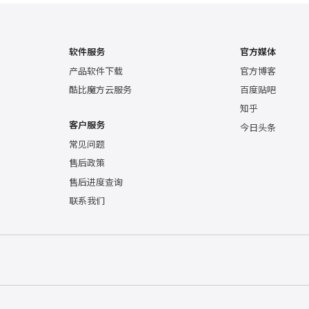
软件服务
官方媒体
产品软件下载
官方博客
酷比魔方云服务
百度贴吧
知乎
客户服务
今日头条
常见问题
售后政策
售后进度查询
联系我们