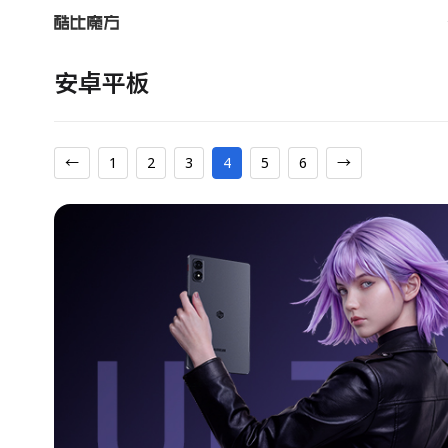
安卓平板
←
1
2
3
4
5
6
→