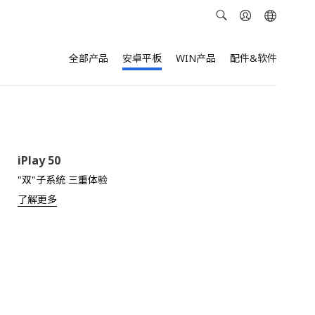
全部产品
安卓平板
WIN产品
配件&软件
iPlay 50
"双"子系统 三重体验
了解更多