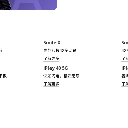
Smile X
Sm
板
高能八核4G全网通
4
了解更多
了
iPlay 40 5G
iPl
平板
快如闪电，精彩无限
视
了解更多
了