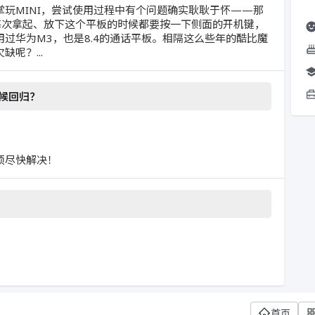
玩MINI，尝试使用过程中有个问题确实耿耿于怀——那
每次拿起、放下这个平板的时候都要按一下侧面的开机键，
过华为M3，也是8.4的通话平板。相隔这么些年的酷比魔
呢？...
时候回归？
须尽快解决！
首页