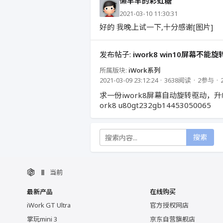
懒羊羊的彩虹糖
2021-03-10 11:30:31
好的 我晚上试一下,十分感谢[图片]
发布帖子:
iwork8 win10屏幕不能旋
所属版块:
iWork系列
2021-03-09 23:12:24
3638阅读
2参与
求一份iwork8屏幕自动旋转驱动，
ork8 u80gt232gb14453050065
搜索
当前
最新产品
在线购买
iWork GT Ultra
官方授权网店
掌玩mini 3
京东自营旗舰店