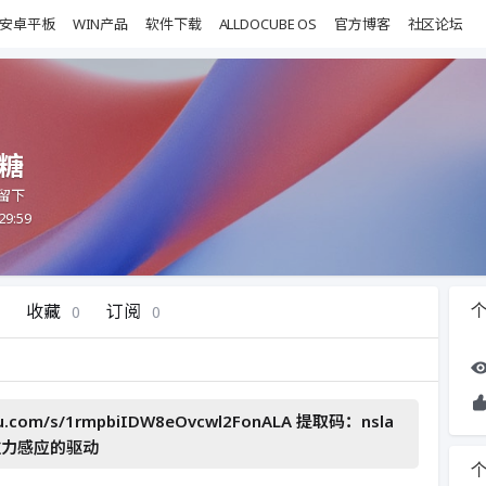
安卓平板
WIN产品
软件下载
ALLDOCUBE OS
官方博客
社区论坛
糖
留下
29:59
收藏
订阅
0
0
du.com/s/1rmpbiIDW8eOvcwl2FonALA 提取码：nsla
是重力感应的驱动