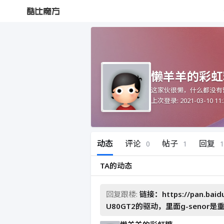
懒羊羊的彩虹
这家伙很懒，什么都没有
上次登录: 2021-03-10 11:
动态
评论
帖子
回复
0
1
1
TA的动态
回复跟楼:
链接：https://pan.bai
U80GT2的驱动，里面g-senor