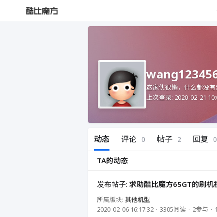
wang12345
这家伙很懒，什么都没有
上次登录: 2020-02-21 10:
动态
评论
帖子
回复
0
2
0
TA的动态
发布帖子:
求助酷比魔方65GT的刷机
所属版块:
其他机型
2020-02-06 16:17:32
3305阅读
2参与