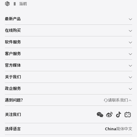
当前
最新产品
在线购买
软件服务
客户服务
官方媒体
关于我们
政企服务
遇到问题？
请联系我们
关注我们
选择语言
China
简体中文