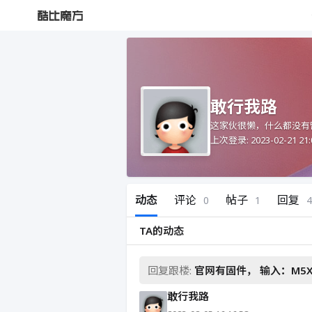
敢行我路
这家伙很懒，什么都没有
上次登录: 2023-02-21 21:
动态
评论
帖子
回复
0
1
4
TA的动态
回复跟楼:
官网有固件， 输入：M5X
敢行我路