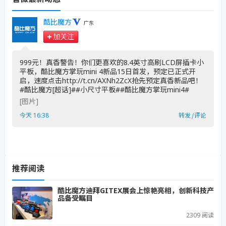
酷比魔方
广东
加关注
999元！真香警告！你们更喜欢的8.4英寸高刷LCD屏插卡小
平板，酷比魔方掌玩mini 4新品15日首发，预定已正式开
启，速度点击http://t.cn/AXNh2ZcX抢先预定真香新品吧！
#酷比魔方[超话]##小尺寸平板##酷比魔方掌玩mini4# ​
[图片]
今天 16:38
转发
|
评论
推荐阅读
酷比魔方迪拜GITEX展会上惊艳亮相，创新科技产
品备受瞩目
2309 阅读