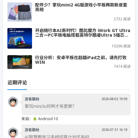
配件少？掌玩mini2 4G版游戏小平板两款新皮套
亮相
2732 阅读
开启随行本AI新时代！酷比魔方 iWork GT Ultra
二合一PC平板电脑搭载英特尔酷睿Ultra 5强芯，
即将量产上市！
10296 阅读
行业分析：安卓平板在超越iPad之前，请先打败
WIN
7474 阅读
近期评论
游客酷粉
2026-08-02 19:09
掌玩mini3u何時才有更新？
来自：
Android 10
游客酷粉
2026-07-31 16:19
AI智慧眼学习系统招募计划还有吗