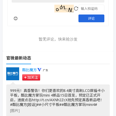
😊
评论
暂无评论，快来抢沙发
官微最新动态
酷比魔方
广东
加关注
999元！真香警告！你们更喜欢的8.4英寸高刷LCD屏插卡小
平板，酷比魔方掌玩mini 4新品15日首发，预定已正式开
启，速度点击http://t.cn/AXNh2ZcX抢先预定真香新品吧！
#酷比魔方[超话]##小尺寸平板##酷比魔方掌玩mini4# ​
[图片]