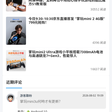
网课神器，宝妈再也不用担心孩子玩游戏的酷比魔
方S1教育版
30552 阅读
今日9:30-10:30京东直播首发 “掌玩mini 2 4G版”
799元抢购！
4396 阅读
掌玩mini2 Ultra游戏小平板搭载7300mAh电池
与高通骁龙7+Gen3，性能惊人
16637 阅读
近期评论
游客酷粉
2026-08-02 19:09
掌玩mini3u何時才有更新？
来自：
Android 10