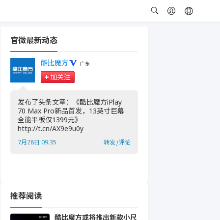
官微最新动态
酷比魔方
广东
加关注
发布了头条文章：《酷比魔方iPlay
70 Max Pro新品首发，13英寸巨幕
全能平板仅1399元》
http://t.cn/AX9e9u0y ​
7月28日 09:35
转发
|
评论
推荐阅读
酷比魔方或将推出新款小尺