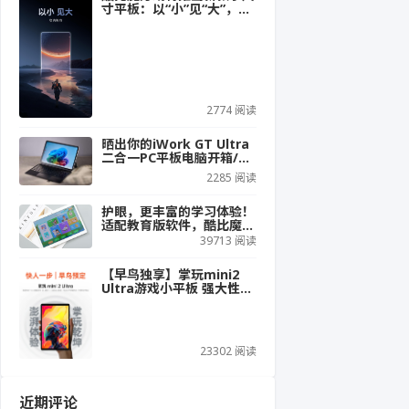
寸平板：以“小”见“大”，主
打游戏体验？
2774 阅读
晒出你的iWork GT Ultra
二合一PC平板电脑开箱/使
用体验，即有机会赢好礼！
2285 阅读
护眼，更丰富的学习体验！
适配教育版软件，酷比魔方
X Neo
39713 阅读
【早鸟独享】掌玩mini2
Ultra游戏小平板 强大性
能，一触即发，掌玩乾坤！
23302 阅读
近期评论