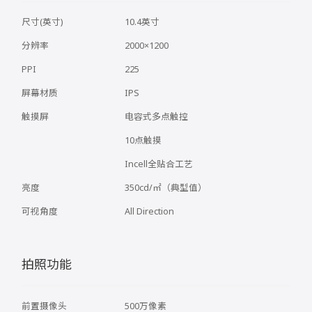
尺寸(英寸)
10.4英寸
分辨率
2000×1200
PPI
225
屏幕材质
IPS
触摸屏
电容式多点触控
10点触摸
Incell全贴合工艺
亮度
350cd/㎡（典型值）
可视角度
All Direction
拍照功能
前置摄像头
500万像素