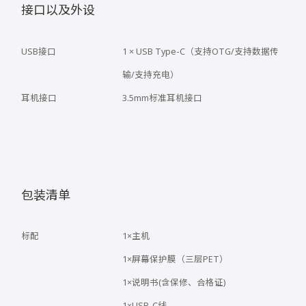
接口以及外设
USB接口
1 × USB Type-C（支持OTG/支持数据传
输/支持充电）
耳机接口
3.5mm标准耳机接口
包装清单
标配
1×主机
1×屏幕保护膜（三层PET）
1×说明书(含保修、合格证)
1×USB-C线