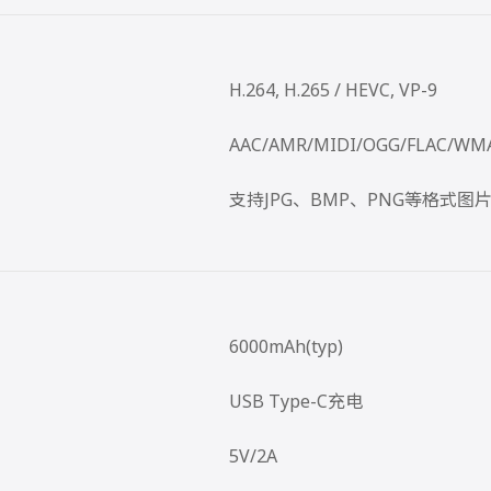
H.264, H.265 / HEVC, VP-9
AAC/AMR/MIDI/OGG/FLAC/WM
支持JPG、BMP、PNG等格式图
6000mAh(typ)
USB Type-C充电
5V/2A