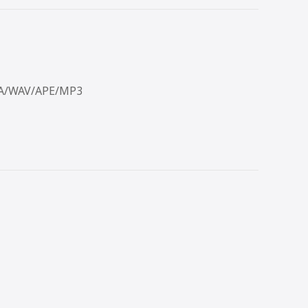
A/WAV/APE/MP3
片