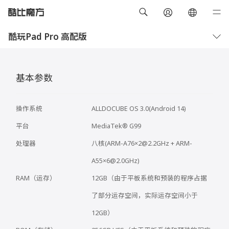
酷玩Pad Pro 高配版
概览
技术规格
基本参数
操作系统
ALLDOCUBE OS 3.0(Android 14)
平台
MediaTek® G99
处理器
八核(ARM-A76×2@2.2GHz + ARM-
A55×6@2.0GHz)
RAM（运存）
12GB（由于平板系统和预装的程序占据
了部分运存空间，实际运存空间小于
12GB）