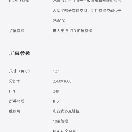
ROM（存储）
256GB UFS（由于平板系统和预装的程序
占据了部分存储空间，可用存储空间少于
256GB）
扩展存储
最大支持 1TB 扩展存储
屏幕参数
尺寸（英寸）
12.1
分辨率
2560×1600
PPI
249
屏幕材质
IPS
触摸屏
电容式多点触控
10点触摸
In-Cell全贴合